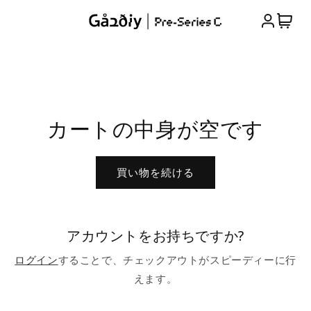
コンテ
カ
グ
ンツに
ー
進む
イ
ト
ン
カートの中身が空です
買い物を続ける
アカウントをお持ちですか?
ログイン
することで、チェックアウトがスピーディーに行
えます。